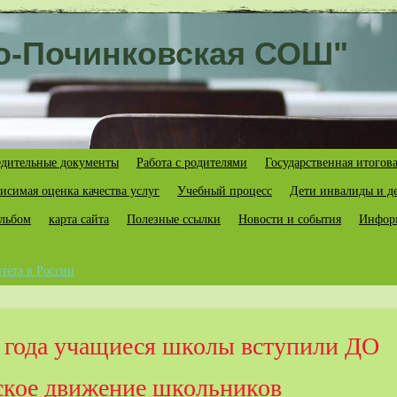
о-Починковская СОШ"
дительные документы
Работа с родителями
Государственная итогова
исимая оценка качества услуг
Учебный процесс
Дети инвалиды и д
льбом
карта сайта
Полезные ссылки
Новости и события
Информ
тета в России
 года учащиеся школы вступили ДО
ское движение школьников