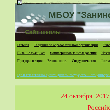
МБОУ "Занин
Сайт школы
Главная
Сведения об образовательной организации
Учре
Питание учащихся
мониторинговые исследования
Незав
Профориентация
Безопасность
Cотрудничество
Фотоа
Где и как легально купить диплом государственного универси
24 октября 2017
Россий