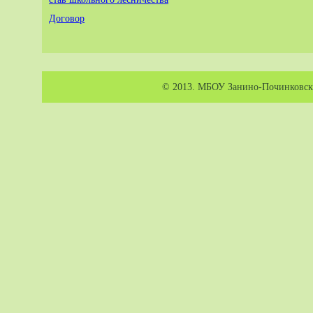
Договор
© 2013. МБОУ Занино-Починковска