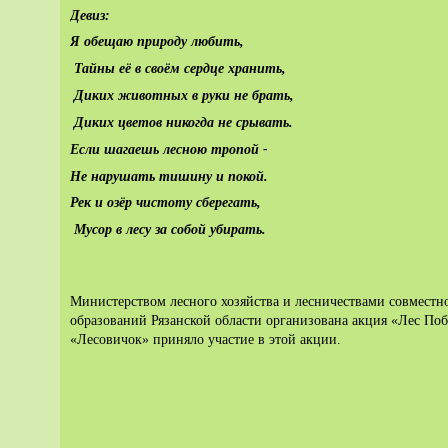
Девиз:
Я обещаю природу любить,
Тайны
её
в
своём
сердце
хранить
,
Диких
животных
в
руки
не
брать
,
Диких
цветов
никогда
не
срывать
.
Если
шагаешь
лесною
тропой
-
Не
нарушать
тишину
и
покой
.
Рек
и
озёр
чистоту
сберегать
,
Мусор
в
лесу
за
собой
убирать
.
Министерством лесного хозяйства и лесничествами совместн
образований Рязанской области организована акция «Лес По
«Лесовичок» приняло участие в этой акции.