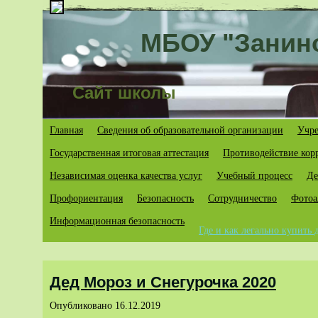
МБОУ "Занин
Сайт школы
Главная
Сведения об образовательной организации
Учре
Государственная итоговая аттестация
Противодействие кор
Независимая оценка качества услуг
Учебный процесс
Де
Профориентация
Безопасность
Cотрудничество
Фотоа
Информационная безопасность
Где и как легально купить
Дед Мороз и Снегурочка 2020
Опубликовано
16.12.2019